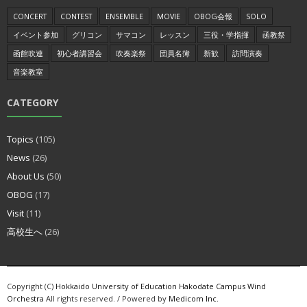
CONCERT
CONTEST
ENSEMBLE
MOVIE
OBOG会報
SOLO
イベント参加
グリコン
サマコン
レッスン
三役・学指揮
函教祭
函館吹連
初心者講習会
吹奏楽祭
団員名簿
新歓
訪問演奏
音楽教室
CATEGORY
Topics
(105)
News
(26)
About Us
(50)
OBOG
(17)
Visit
(11)
高校生へ
(26)
Copyright (C)
Hokkaido University of Education Hakodate Campus Wind
Orchestra
All rights reserved. / Powered by
Medicom Inc.