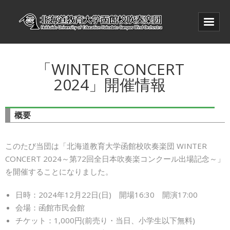
ホーム
「WINTER CONCERT
当団概要
2024」開催情報
訪問演奏・音楽教室
概要
お問い合わせ
入団を検討している高校生の皆様へ
このたび当団は「北海道教育大学函館校吹奏楽団 WINTER
OBOG会
CONCERT 2024～第72回全日本吹奏楽コンクール出場記念～」
を開催することになりました。
日時：2024年12月22日(日) 開場16:30 開演17:00
会場：函館市民会館
チケット：1,000円(前売り・当日、小学生以下無料)