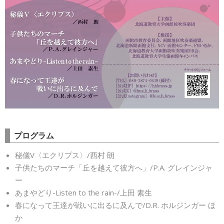
プログラム
秘儀V〈エクリプス〉/西村 朗
子供たちのマーチ「丘を越えて彼方へ」/P.A. グレインジャ
ー
あまやどり-Listen to the rain-/上田 素生
春になって王達が戦いに出るに及んで/D.R. ホルジンガー ほ
か