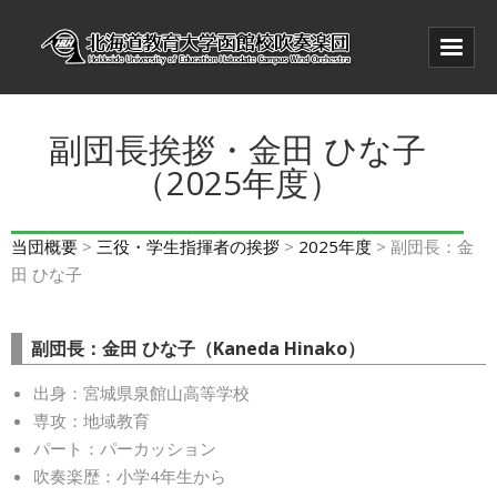
ホーム
副団長挨拶・金田 ひな子
当団概要
（2025年度）
訪問演奏・音楽教室
当団概要
>
三役・学生指揮者の挨拶
>
2025年度
> 副団長：金
お問い合わせ
田 ひな子
入団を検討している高校生の皆様へ
OBOG会
副団長：金田 ひな子（Kaneda Hinako）
出身：宮城県泉館山高等学校
専攻：地域教育
パート：パーカッション
吹奏楽歴：小学4年生から