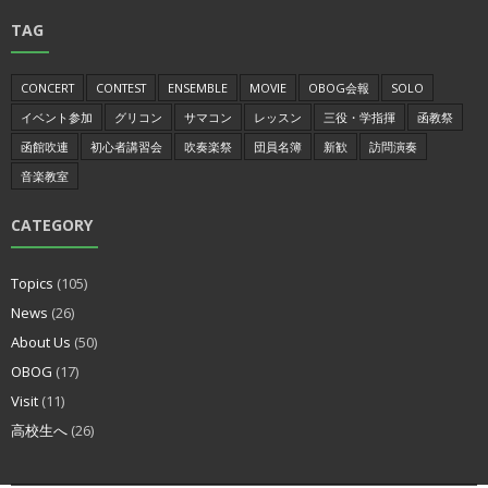
TAG
CONCERT
CONTEST
ENSEMBLE
MOVIE
OBOG会報
SOLO
イベント参加
グリコン
サマコン
レッスン
三役・学指揮
函教祭
函館吹連
初心者講習会
吹奏楽祭
団員名簿
新歓
訪問演奏
音楽教室
CATEGORY
Topics
(105)
News
(26)
About Us
(50)
OBOG
(17)
Visit
(11)
高校生へ
(26)