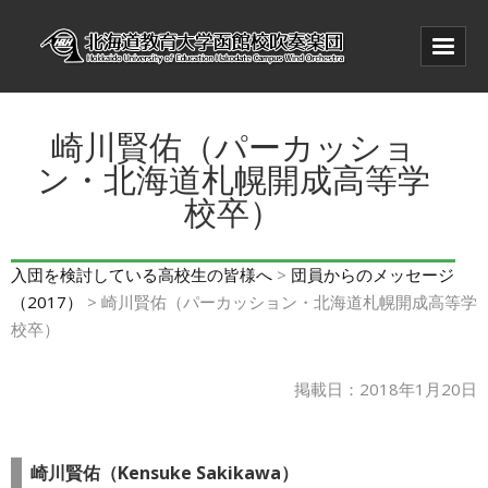
ホーム
崎川賢佑（パーカッショ
当団概要
ン・北海道札幌開成高等学
校卒）
訪問演奏・音楽教室
お問い合わせ
入団を検討している高校生の皆様へ
>
団員からのメッセージ
入団を検討している高校生の皆様へ
（2017）
> 崎川賢佑（パーカッション・北海道札幌開成高等学
校卒）
OBOG会
掲載日：2018年1月20日
崎川賢佑（Kensuke Sakikawa）