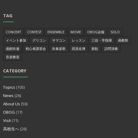
TAG
CONCERT
CONTEST
ENSEMBLE
MOVIE
OBOG会報
SOLO
イベント参加
グリコン
サマコン
レッスン
三役・学指揮
函教祭
函館吹連
初心者講習会
吹奏楽祭
団員名簿
新歓
訪問演奏
音楽教室
CATEGORY
Topics
(105)
News
(26)
About Us
(50)
OBOG
(17)
Visit
(11)
高校生へ
(26)